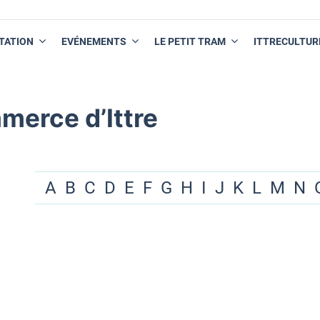
TATION
EVÉNEMENTS
LE PETIT TRAM
ITTRECULTUR
merce d’Ittre
A
B
C
D
E
F
G
H
I
J
K
L
M
N