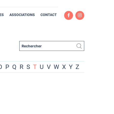
ES
ASSOCIATIONS
CONTACT
O
P
Q
R
S
T
U
V
W
X
Y
Z