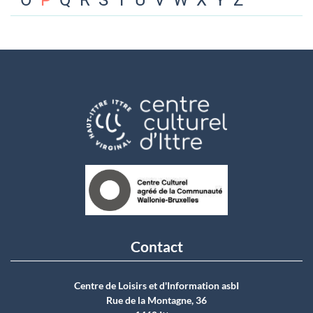
O
P
Q
R
S
T
U
V
W
X
Y
Z
Contact
Centre de Loisirs et d'Information asbI
Rue de la Montagne, 36