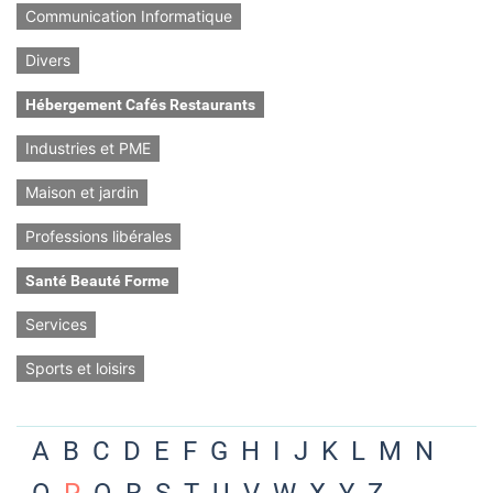
Communication Informatique
Divers
Hébergement Cafés Restaurants
Industries et PME
Maison et jardin
Professions libérales
Santé Beauté Forme
Services
Sports et loisirs
A
B
C
D
E
F
G
H
I
J
K
L
M
N