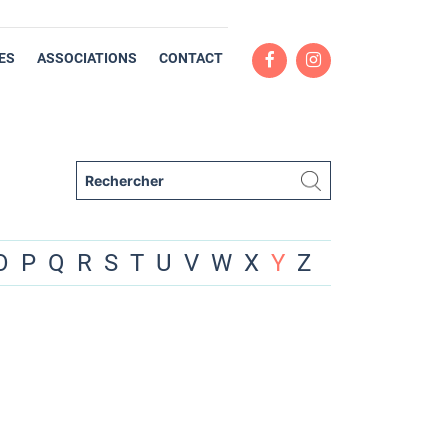
ES
ASSOCIATIONS
CONTACT
O
P
Q
R
S
T
U
V
W
X
Y
Z