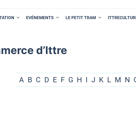
TATION
EVÉNEMENTS
LE PETIT TRAM
ITTRECULTUR
merce d’Ittre
A
B
C
D
E
F
G
H
I
J
K
L
M
N