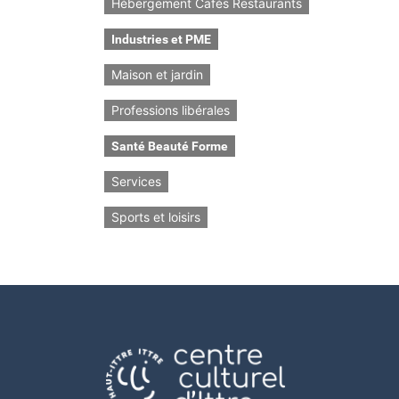
Hébergement Cafés Restaurants
Industries et PME
Maison et jardin
Professions libérales
Santé Beauté Forme
Services
Sports et loisirs