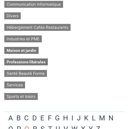
Communication Informatique
Divers
Hébergement Cafés Restaurants
Industries et PME
Maison et jardin
Professions libérales
Santé Beauté Forme
Services
Sports et loisirs
A
B
C
D
E
F
G
H
I
J
K
L
M
N