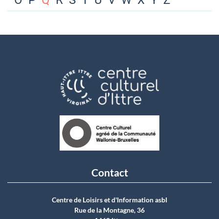
O
P
Q
R
S
T
U
V
W
X
Y
Z
Contact
Centre de Loisirs et d'Information asbI
Rue de la Montagne, 36