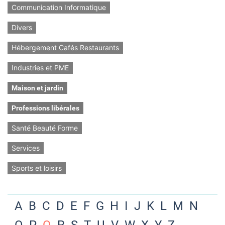
Communication Informatique
Divers
Hébergement Cafés Restaurants
Industries et PME
Maison et jardin
Professions libérales
Santé Beauté Forme
Services
Sports et loisirs
A
B
C
D
E
F
G
H
I
J
K
L
M
N