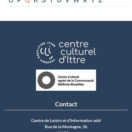
O
P
Q
R
S
T
U
V
W
X
Y
Z
Contact
Centre de Loisirs et d'Information asbI
Rue de la Montagne, 36