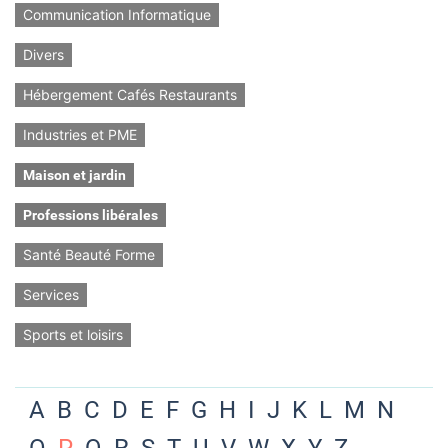
Communication Informatique
Divers
Hébergement Cafés Restaurants
Industries et PME
Maison et jardin
Professions libérales
Santé Beauté Forme
Services
Sports et loisirs
A
B
C
D
E
F
G
H
I
J
K
L
M
N