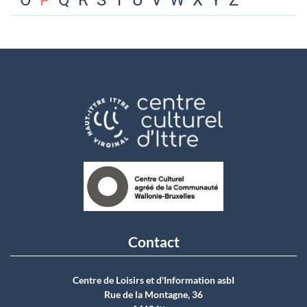
O
P
Q
R
S
T
U
V
W
X
Y
Z
Contact
Centre de Loisirs et d'Information asbI
Rue de la Montagne, 36