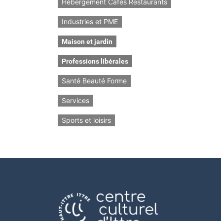
Hébergement Cafés Restaurants
Industries et PME
Maison et jardin
Professions libérales
Santé Beauté Forme
Services
Sports et loisirs