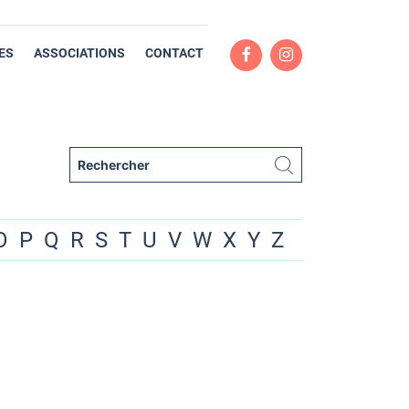
ES
ASSOCIATIONS
CONTACT
O
P
Q
R
S
T
U
V
W
X
Y
Z