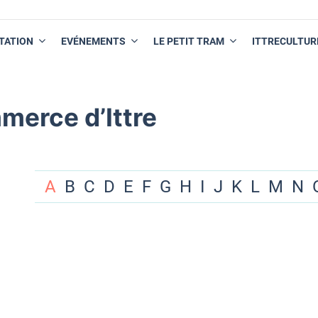
TATION
EVÉNEMENTS
LE PETIT TRAM
ITTRECULTUR
merce d’Ittre
A
B
C
D
E
F
G
H
I
J
K
L
M
N