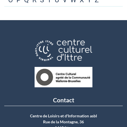
O
P
Q
R
S
T
U
V
W
X
Y
Z
Contact
Centre de Loisirs et d'Information asbI
Rue de la Montagne, 36