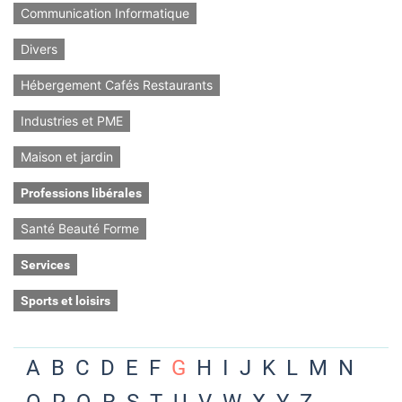
Communication Informatique
Divers
Hébergement Cafés Restaurants
Industries et PME
Maison et jardin
Professions libérales
Santé Beauté Forme
Services
Sports et loisirs
A
B
C
D
E
F
G
H
I
J
K
L
M
N