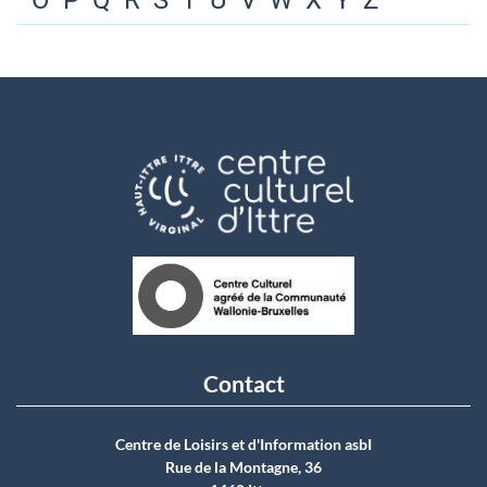
O
P
Q
R
S
T
U
V
W
X
Y
Z
Contact
Centre de Loisirs et d'Information asbI
Rue de la Montagne, 36