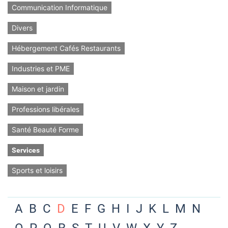
Communication Informatique
Divers
Hébergement Cafés Restaurants
Industries et PME
Maison et jardin
Professions libérales
Santé Beauté Forme
Services
Sports et loisirs
A
B
C
D
E
F
G
H
I
J
K
L
M
N