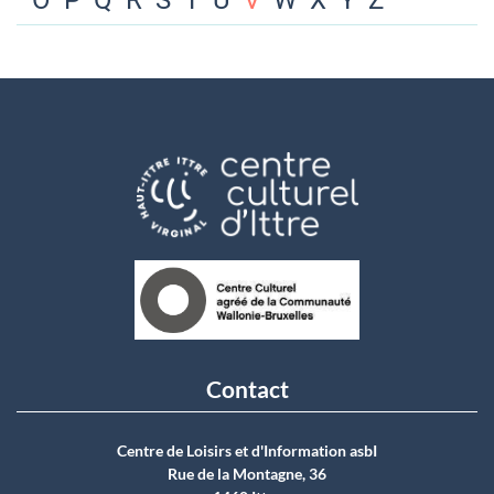
O
P
Q
R
S
T
U
V
W
X
Y
Z
Contact
Centre de Loisirs et d'Information asbI
Rue de la Montagne, 36