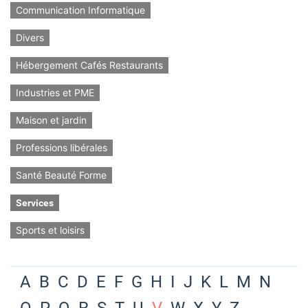
Communication Informatique
Divers
Hébergement Cafés Restaurants
Industries et PME
Maison et jardin
Professions libérales
Santé Beauté Forme
Services
Sports et loisirs
A
B
C
D
E
F
G
H
I
J
K
L
M
N