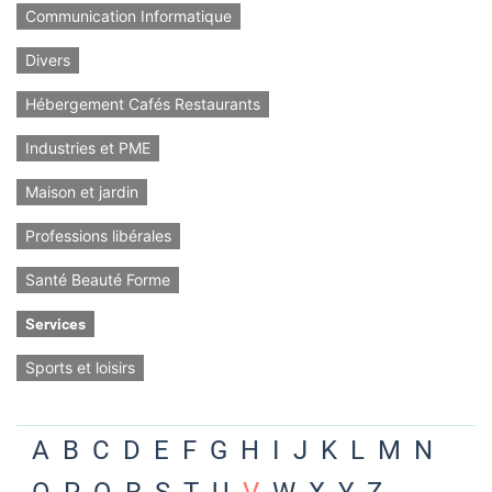
Communication Informatique
Divers
Hébergement Cafés Restaurants
Industries et PME
Maison et jardin
Professions libérales
Santé Beauté Forme
Services
Sports et loisirs
A
B
C
D
E
F
G
H
I
J
K
L
M
N