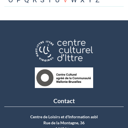
O
P
Q
R
S
T
U
V
W
X
Y
Z
Contact
Centre de Loisirs et d'Information asbI
Rue de la Montagne, 36