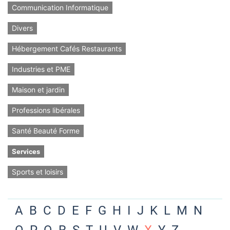
Communication Informatique
Divers
Hébergement Cafés Restaurants
Industries et PME
Maison et jardin
Professions libérales
Santé Beauté Forme
Services
Sports et loisirs
A
B
C
D
E
F
G
H
I
J
K
L
M
N