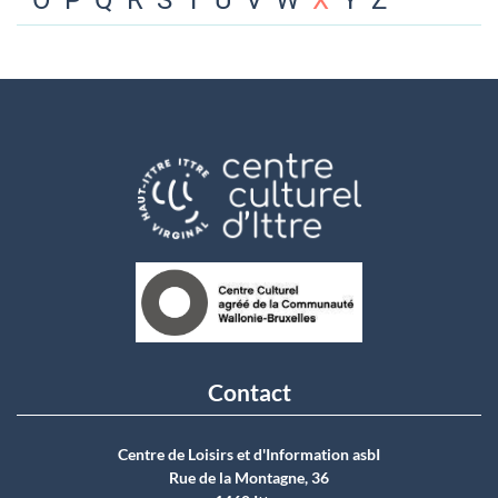
O
P
Q
R
S
T
U
V
W
X
Y
Z
Contact
Centre de Loisirs et d'Information asbI
Rue de la Montagne, 36