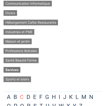
Communication Informatique
Divers
Hébergement Cafés Restaurants
Industries et PME
Maison et jardin
Professions libérales
Santé Beauté Forme
Services
Sports et loisirs
A
B
C
D
E
F
G
H
I
J
K
L
M
N