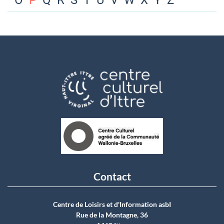
O
P
Q
R
S
T
U
V
W
X
Y
Z
Contact
Centre de Loisirs et d'Information asbI
Rue de la Montagne, 36