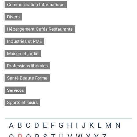
Communication Informatique
Divers
Hébergement Cafés Restaurants
Industries et PME
Maison et jardin
Professions libérales
Santé Beauté Forme
Services
Sports et loisirs
A
B
C
D
E
F
G
H
I
J
K
L
M
N