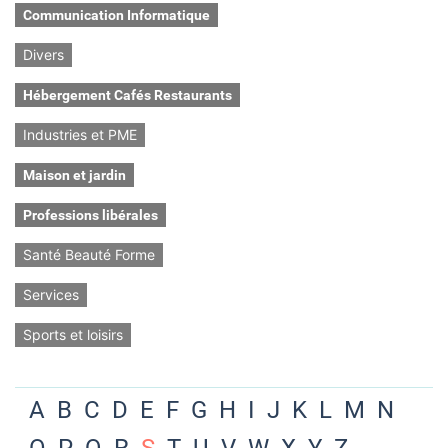
Communication Informatique
Divers
Hébergement Cafés Restaurants
Industries et PME
Maison et jardin
Professions libérales
Santé Beauté Forme
Services
Sports et loisirs
A
B
C
D
E
F
G
H
I
J
K
L
M
N