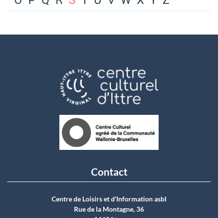
O
P
Q
R
S
T
U
V
W
X
Y
Z
Contact
Centre de Loisirs et d'Information asbI
Rue de la Montagne, 36