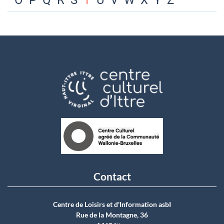
O
P
Q
R
S
T
U
V
W
X
Y
Z
Contact
Centre de Loisirs et d'Information asbI
Rue de la Montagne, 36