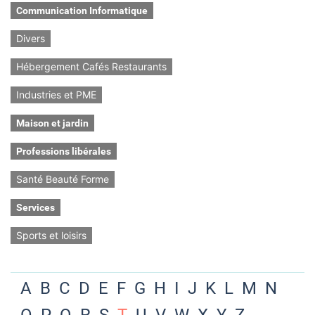
Communication Informatique
Divers
Hébergement Cafés Restaurants
Industries et PME
Maison et jardin
Professions libérales
Santé Beauté Forme
Services
Sports et loisirs
A
B
C
D
E
F
G
H
I
J
K
L
M
N