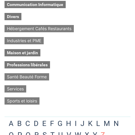
Communication Informatique
Divers
Hébergement Cafés Restaurants
Industries et PME
Maison et jardin
Professions libérales
Santé Beauté Forme
Services
Sports et loisirs
A
B
C
D
E
F
G
H
I
J
K
L
M
N