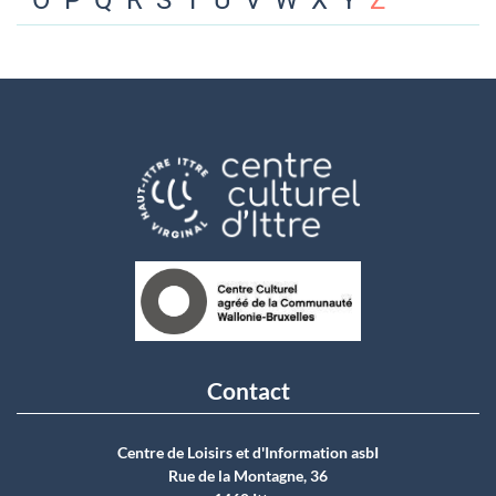
O
P
Q
R
S
T
U
V
W
X
Y
Z
Contact
Centre de Loisirs et d'Information asbI
Rue de la Montagne, 36