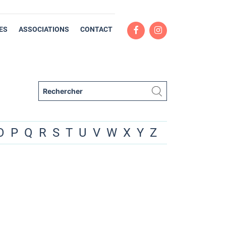
ES
ASSOCIATIONS
CONTACT
O
P
Q
R
S
T
U
V
W
X
Y
Z