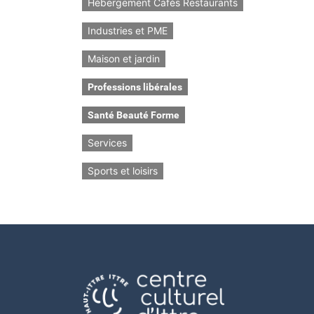
Hébergement Cafés Restaurants
Industries et PME
Maison et jardin
Professions libérales
Santé Beauté Forme
Services
Sports et loisirs