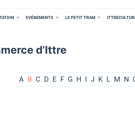
TATION
EVÉNEMENTS
LE PETIT TRAM
ITTRECULTUR
merce d’Ittre
A
B
C
D
E
F
G
H
I
J
K
L
M
N