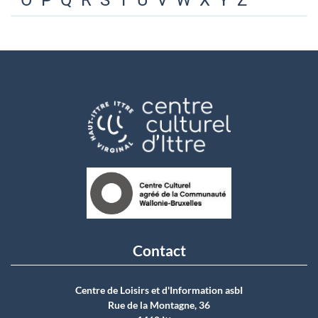
O
P
Q
R
S
T
U
V
W
X
Y
Z
Contact
Centre de Loisirs et d'Information asbI
Rue de la Montagne, 36