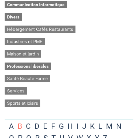
Communication Informatique
Divers
Hébergement Cafés Restaurants
Industries et PME
Maison et jardin
Professions libérales
Santé Beauté Forme
Services
Sports et loisirs
A
B
C
D
E
F
G
H
I
J
K
L
M
N