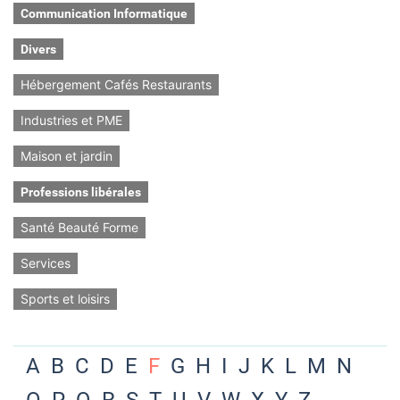
Communication Informatique
Divers
Hébergement Cafés Restaurants
Industries et PME
Maison et jardin
Professions libérales
Santé Beauté Forme
Services
Sports et loisirs
A
B
C
D
E
F
G
H
I
J
K
L
M
N