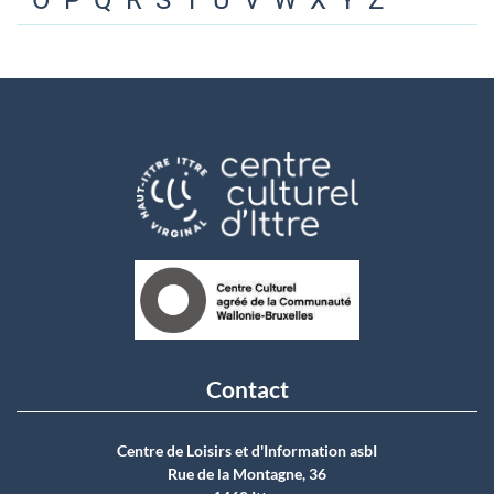
O
P
Q
R
S
T
U
V
W
X
Y
Z
Contact
Centre de Loisirs et d'Information asbI
Rue de la Montagne, 36