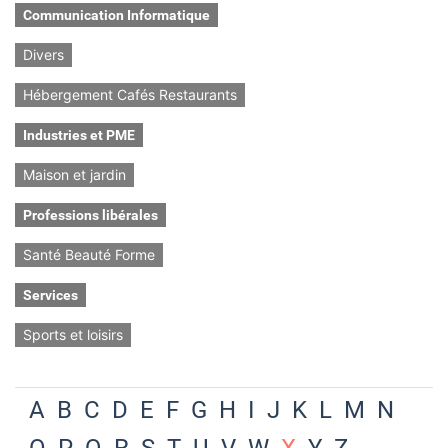
Communication Informatique
Divers
Hébergement Cafés Restaurants
Industries et PME
Maison et jardin
Professions libérales
Santé Beauté Forme
Services
Sports et loisirs
A
B
C
D
E
F
G
H
I
J
K
L
M
N