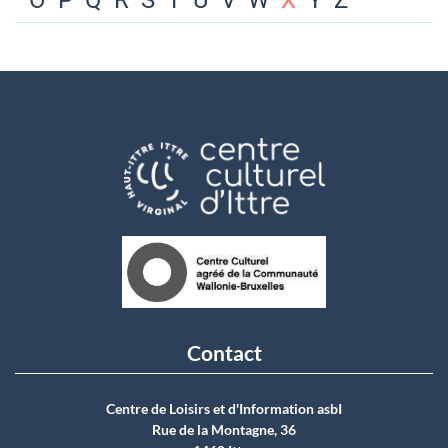
O
P
Q
R
S
T
U
V
W
X
Y
Z
Contact
Centre de Loisirs et d'Information asbI
Rue de la Montagne, 36