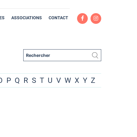
ES
ASSOCIATIONS
CONTACT
O
P
Q
R
S
T
U
V
W
X
Y
Z