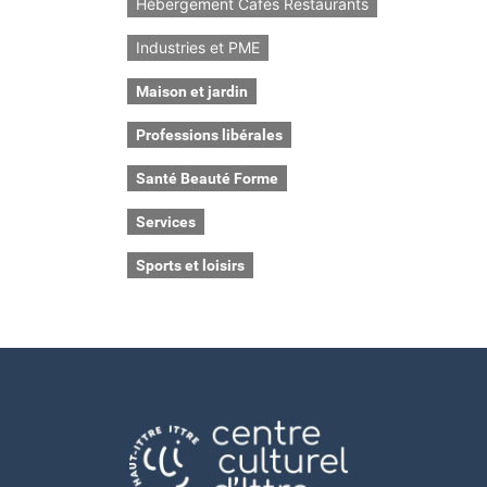
Hébergement Cafés Restaurants
Industries et PME
Maison et jardin
Professions libérales
Santé Beauté Forme
Services
Sports et loisirs