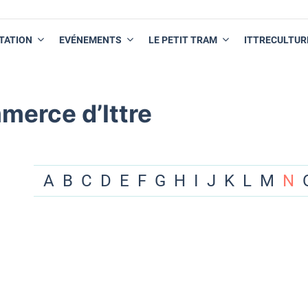
TATION
EVÉNEMENTS
LE PETIT TRAM
ITTRECULTUR
merce d’Ittre
A
B
C
D
E
F
G
H
I
J
K
L
M
N