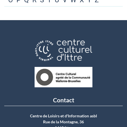
O
P
Q
R
S
T
U
V
W
X
Y
Z
Contact
Centre de Loisirs et d'Information asbI
Rue de la Montagne, 36