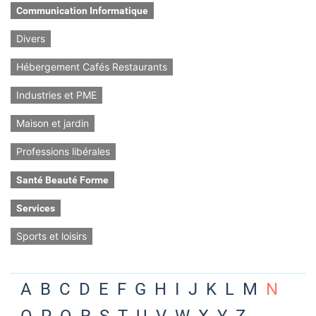
Communication Informatique
Divers
Hébergement Cafés Restaurants
Industries et PME
Maison et jardin
Professions libérales
Santé Beauté Forme
Services
Sports et loisirs
A
B
C
D
E
F
G
H
I
J
K
L
M
N