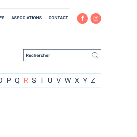
ES
ASSOCIATIONS
CONTACT
O
P
Q
R
S
T
U
V
W
X
Y
Z