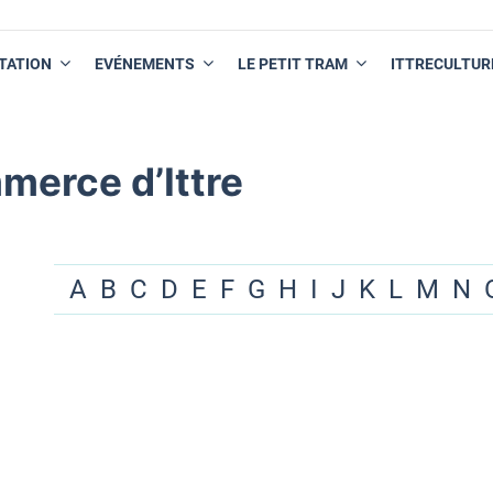
TATION
EVÉNEMENTS
LE PETIT TRAM
ITTRECULTUR
merce d’Ittre
A
B
C
D
E
F
G
H
I
J
K
L
M
N