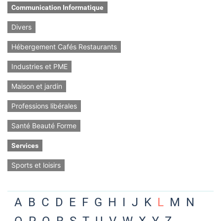
Communication Informatique
Divers
Hébergement Cafés Restaurants
Industries et PME
Maison et jardin
Professions libérales
Santé Beauté Forme
Services
Sports et loisirs
A
B
C
D
E
F
G
H
I
J
K
L
M
N