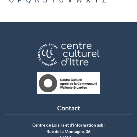
O
P
Q
R
S
T
U
V
W
X
Y
Z
Contact
Centre de Loisirs et d'Information asbI
Rue de la Montagne, 36