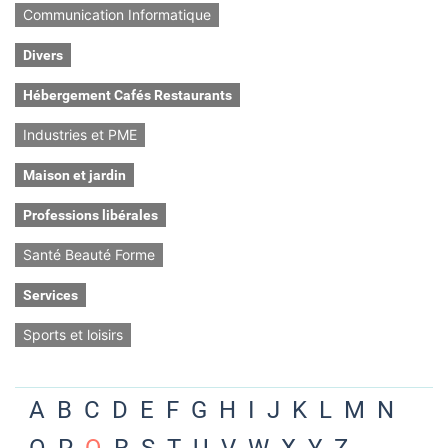
Communication Informatique
Divers
Hébergement Cafés Restaurants
Industries et PME
Maison et jardin
Professions libérales
Santé Beauté Forme
Services
Sports et loisirs
A
B
C
D
E
F
G
H
I
J
K
L
M
N