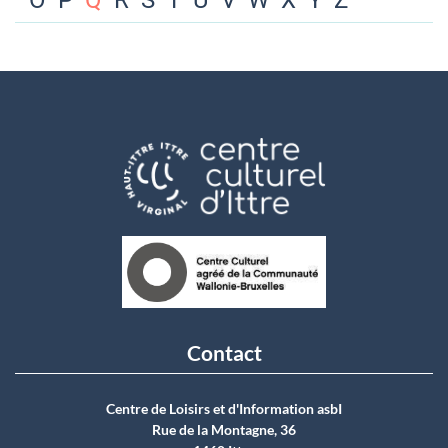
O
P
Q
R
S
T
U
V
W
X
Y
Z
Contact
Centre de Loisirs et d'Information asbI
Rue de la Montagne, 36