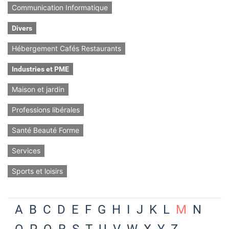
Communication Informatique
Divers
Hébergement Cafés Restaurants
Industries et PME
Maison et jardin
Professions libérales
Santé Beauté Forme
Services
Sports et loisirs
A
B
C
D
E
F
G
H
I
J
K
L
M
N