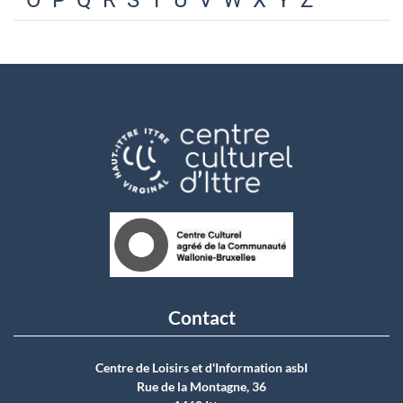
O
P
Q
R
S
T
U
V
W
X
Y
Z
Contact
Centre de Loisirs et d'Information asbI
Rue de la Montagne, 36