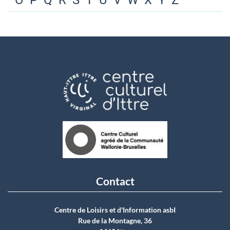
O
P
Q
R
S
T
U
V
W
X
Y
Z
Contact
Centre de Loisirs et d'Information asbI
Rue de la Montagne, 36