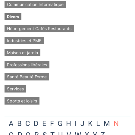
Communication Informatique
Divers
Hébergement Cafés Restaurants
Industries et PME
Maison et jardin
Professions libérales
Santé Beauté Forme
Services
Sports et loisirs
A
B
C
D
E
F
G
H
I
J
K
L
M
N