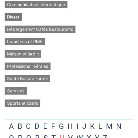
Communication Informatique
Divers
Hébergement Cafés Restaurants
Industries et PME
Maison et jardin
Professions libérales
Santé Beauté Forme
Services
Sports et loisirs
A
B
C
D
E
F
G
H
I
J
K
L
M
N