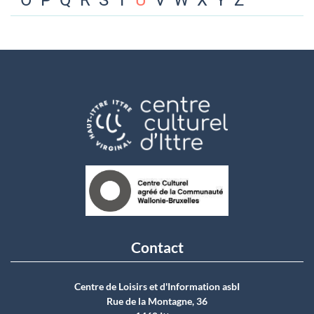
O
P
Q
R
S
T
U
V
W
X
Y
Z
Contact
Centre de Loisirs et d'Information asbI
Rue de la Montagne, 36