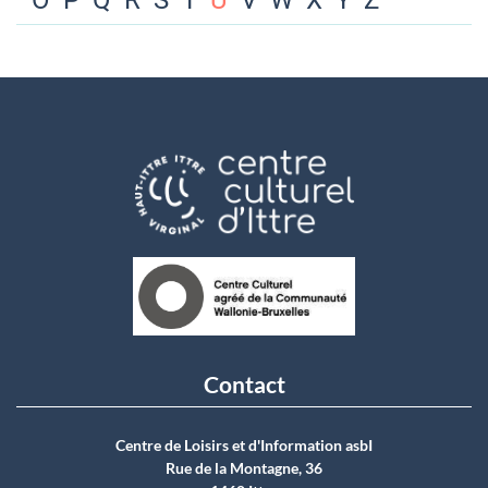
O
P
Q
R
S
T
U
V
W
X
Y
Z
Contact
Centre de Loisirs et d'Information asbI
Rue de la Montagne, 36