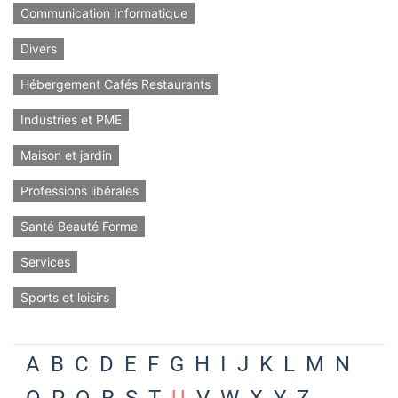
Communication Informatique
Divers
Hébergement Cafés Restaurants
Industries et PME
Maison et jardin
Professions libérales
Santé Beauté Forme
Services
Sports et loisirs
A
B
C
D
E
F
G
H
I
J
K
L
M
N