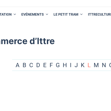
TATION
EVÉNEMENTS
LE PETIT TRAM
ITTRECULTUR
merce d’Ittre
A
B
C
D
E
F
G
H
I
J
K
L
M
N