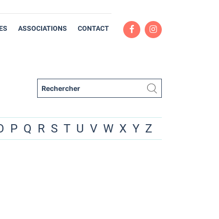
ES
ASSOCIATIONS
CONTACT
O
P
Q
R
S
T
U
V
W
X
Y
Z