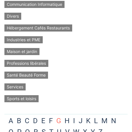
Communication Informatique
Divers
Hébergement Cafés Restaurants
Industries et PME
Maison et jardin
Professions libérales
Santé Beauté Forme
Services
Sports et loisirs
A
B
C
D
E
F
G
H
I
J
K
L
M
N