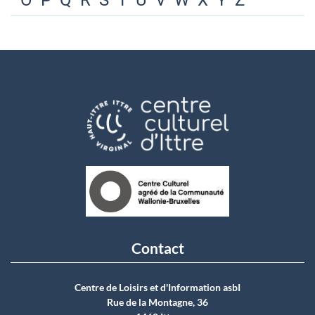
O
P
Q
R
S
T
U
V
W
X
Y
Z
Contact
Centre de Loisirs et d'Information asbI
Rue de la Montagne, 36