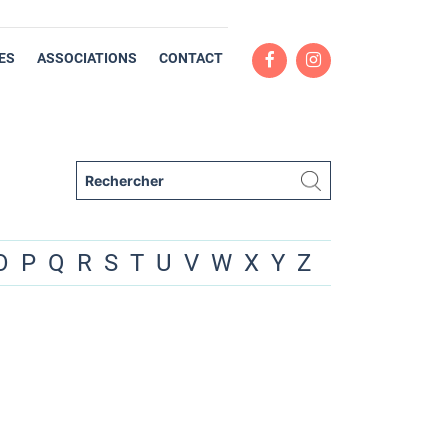
ES
ASSOCIATIONS
CONTACT
O
P
Q
R
S
T
U
V
W
X
Y
Z