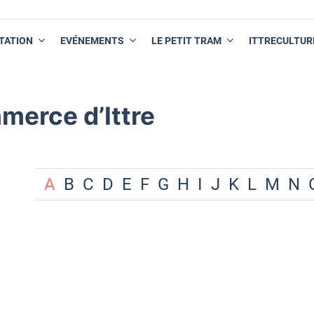
TATION
EVÉNEMENTS
LE PETIT TRAM
ITTRECULTUR
merce d’Ittre
A
B
C
D
E
F
G
H
I
J
K
L
M
N