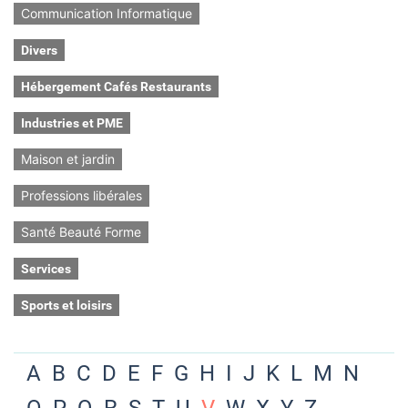
Communication Informatique
Divers
Hébergement Cafés Restaurants
Industries et PME
Maison et jardin
Professions libérales
Santé Beauté Forme
Services
Sports et loisirs
A
B
C
D
E
F
G
H
I
J
K
L
M
N