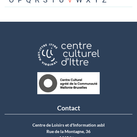
O
P
Q
R
S
T
U
V
W
X
Y
Z
Contact
Centre de Loisirs et d'Information asbI
Rue de la Montagne, 36