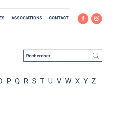
ES
ASSOCIATIONS
CONTACT
O
P
Q
R
S
T
U
V
W
X
Y
Z