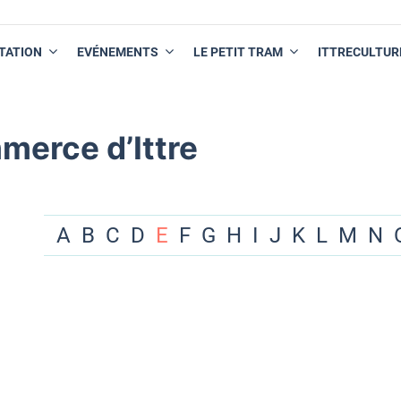
TATION
EVÉNEMENTS
LE PETIT TRAM
ITTRECULTUR
merce d’Ittre
A
B
C
D
E
F
G
H
I
J
K
L
M
N