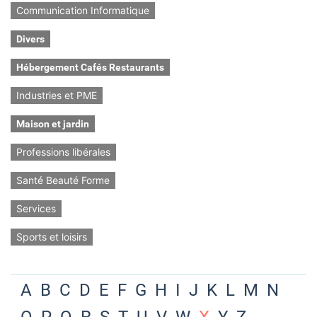
Communication Informatique
Divers
Hébergement Cafés Restaurants
Industries et PME
Maison et jardin
Professions libérales
Santé Beauté Forme
Services
Sports et loisirs
A
B
C
D
E
F
G
H
I
J
K
L
M
N