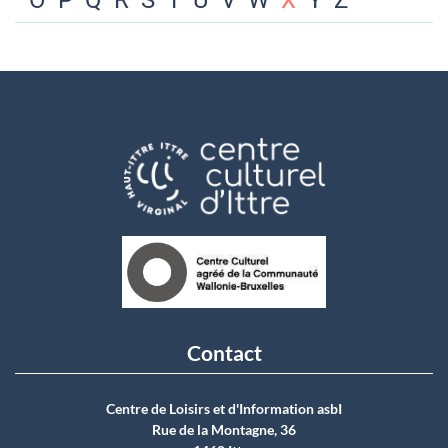
O
P
Q
R
S
T
U
V
W
X
Y
Z
Contact
Centre de Loisirs et d'Information asbI
Rue de la Montagne, 36