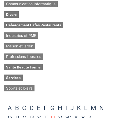
Communication Informatique
Divers
Hébergement Cafés Restaurants
Industries et PME
Maison et jardin
Professions libérales
Santé Beauté Forme
Services
Sports et loisirs
A
B
C
D
E
F
G
H
I
J
K
L
M
N