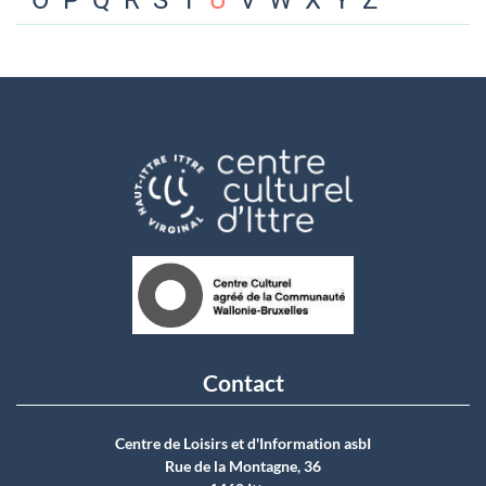
O
P
Q
R
S
T
U
V
W
X
Y
Z
Contact
Centre de Loisirs et d'Information asbI
Rue de la Montagne, 36