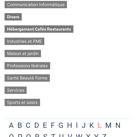
Communication Informatique
Divers
Hébergement Cafés Restaurants
Industries et PME
Maison et jardin
Professions libérales
Santé Beauté Forme
Services
Sports et loisirs
A
B
C
D
E
F
G
H
I
J
K
L
M
N