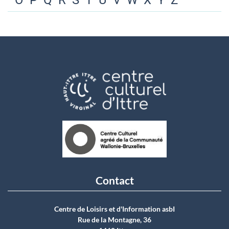
O
P
Q
R
S
T
U
V
W
X
Y
Z
Contact
Centre de Loisirs et d'Information asbI
Rue de la Montagne, 36