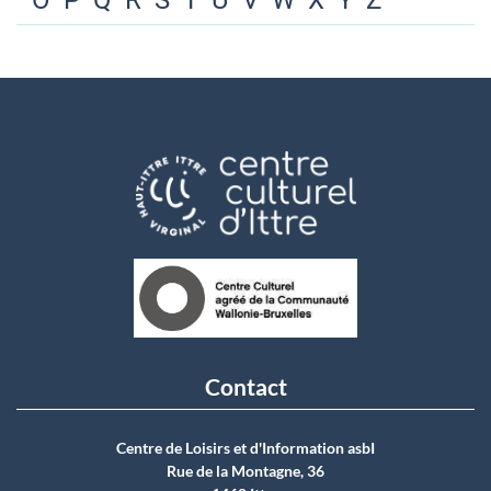
O
P
Q
R
S
T
U
V
W
X
Y
Z
Contact
Centre de Loisirs et d'Information asbI
Rue de la Montagne, 36