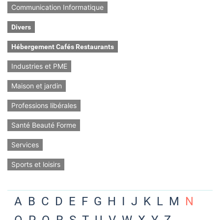
Communication Informatique
Divers
Hébergement Cafés Restaurants
Industries et PME
Maison et jardin
Professions libérales
Santé Beauté Forme
Services
Sports et loisirs
A
B
C
D
E
F
G
H
I
J
K
L
M
N