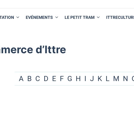
TATION
EVÉNEMENTS
LE PETIT TRAM
ITTRECULTUR
merce d’Ittre
A
B
C
D
E
F
G
H
I
J
K
L
M
N