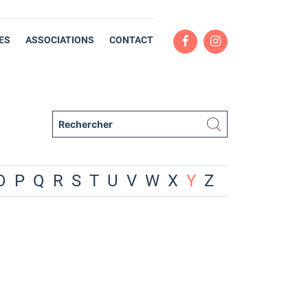
ES
ASSOCIATIONS
CONTACT
O
P
Q
R
S
T
U
V
W
X
Y
Z