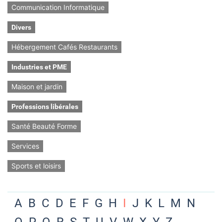
Communication Informatique
Divers
Hébergement Cafés Restaurants
Industries et PME
Maison et jardin
Professions libérales
Santé Beauté Forme
Services
Sports et loisirs
A
B
C
D
E
F
G
H
I
J
K
L
M
N