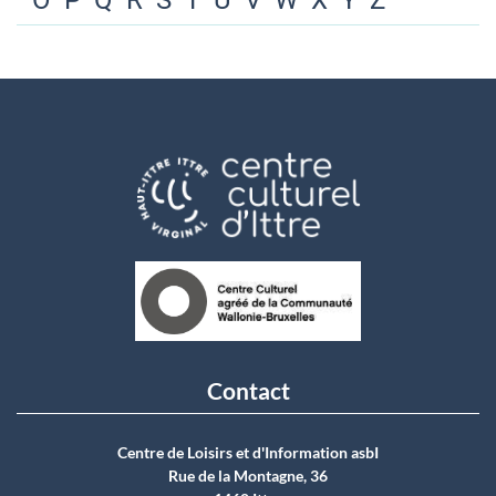
O
P
Q
R
S
T
U
V
W
X
Y
Z
Contact
Centre de Loisirs et d'Information asbI
Rue de la Montagne, 36