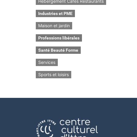
Hébergement Cafés Restaurants
Industries et PME
Maison et jardin
Professions libérales
Santé Beauté Forme
Services
Sports et loisirs