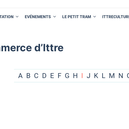
TATION
EVÉNEMENTS
LE PETIT TRAM
ITTRECULTUR
merce d’Ittre
A
B
C
D
E
F
G
H
I
J
K
L
M
N