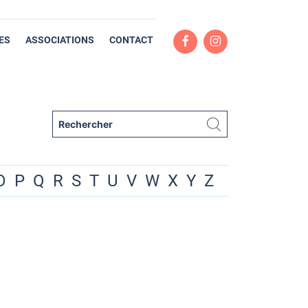
ES
ASSOCIATIONS
CONTACT
O
P
Q
R
S
T
U
V
W
X
Y
Z