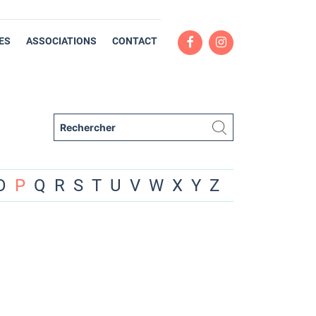
ES
ASSOCIATIONS
CONTACT
O
P
Q
R
S
T
U
V
W
X
Y
Z