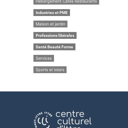
Hébergement Cafés Restaurants
Industries et PME
Maison et jardin
Professions libérales
Santé Beauté Forme
Services
Sports et loisirs