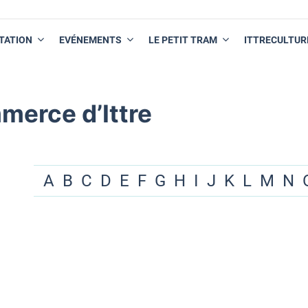
TATION
EVÉNEMENTS
LE PETIT TRAM
ITTRECULTUR
merce d’Ittre
A
B
C
D
E
F
G
H
I
J
K
L
M
N