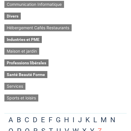
Communication Informatique
Divers
Hébergement Cafés Restaurants
Industries et PME
Maison et jardin
Professions libérales
Santé Beauté Forme
Services
Sports et loisirs
A
B
C
D
E
F
G
H
I
J
K
L
M
N