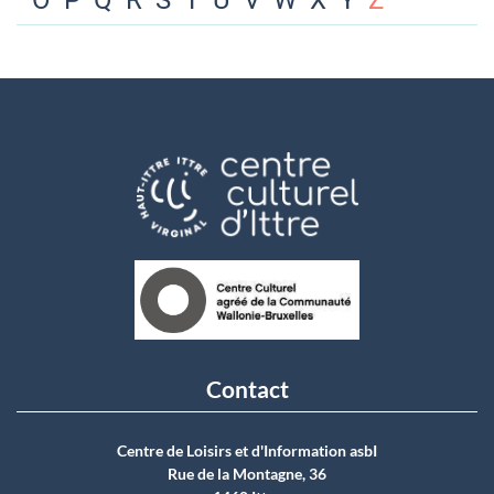
O
P
Q
R
S
T
U
V
W
X
Y
Z
Contact
Centre de Loisirs et d'Information asbI
Rue de la Montagne, 36