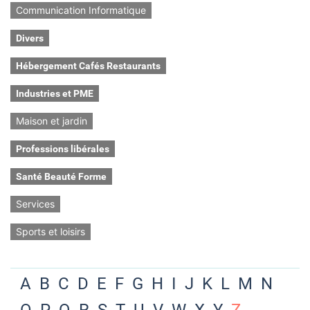
Communication Informatique
Divers
Hébergement Cafés Restaurants
Industries et PME
Maison et jardin
Professions libérales
Santé Beauté Forme
Services
Sports et loisirs
A
B
C
D
E
F
G
H
I
J
K
L
M
N