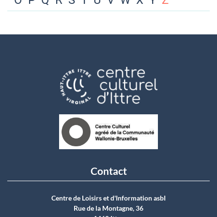
O
P
Q
R
S
T
U
V
W
X
Y
Z
Contact
Centre de Loisirs et d'Information asbI
Rue de la Montagne, 36