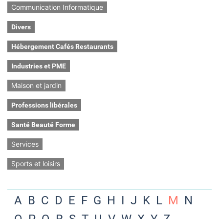
Communication Informatique
Divers
Hébergement Cafés Restaurants
Industries et PME
Maison et jardin
Professions libérales
Santé Beauté Forme
Services
Sports et loisirs
A
B
C
D
E
F
G
H
I
J
K
L
M
N