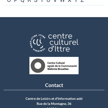
O
P
Q
R
S
T
U
V
W
X
Y
Z
Contact
Centre de Loisirs et d'Information asbI
Rue de la Montagne, 36