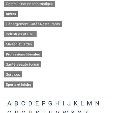
Communication Informatique
Divers
Hébergement Cafés Restaurants
Industries et PME
Maison et jardin
Professions libérales
Santé Beauté Forme
Services
Sports et loisirs
A
B
C
D
E
F
G
H
I
J
K
L
M
N