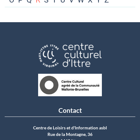
O
P
Q
R
S
T
U
V
W
X
Y
Z
Contact
Centre de Loisirs et d'Information asbI
Rue de la Montagne, 36