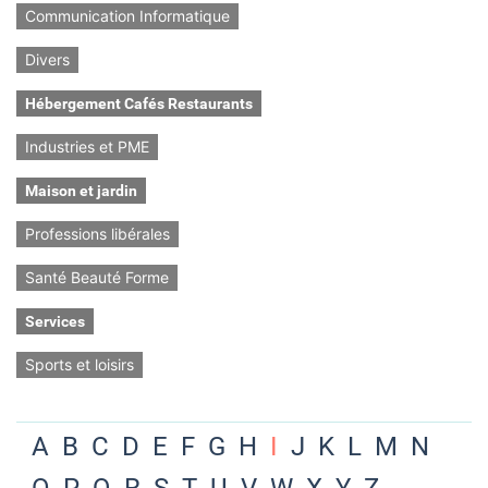
Communication Informatique
Divers
Hébergement Cafés Restaurants
Industries et PME
Maison et jardin
Professions libérales
Santé Beauté Forme
Services
Sports et loisirs
A
B
C
D
E
F
G
H
I
J
K
L
M
N