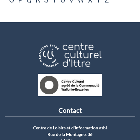
O
P
Q
R
S
T
U
V
W
X
Y
Z
Contact
Centre de Loisirs et d'Information asbI
Rue de la Montagne, 36