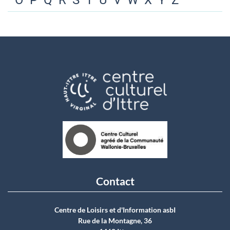
O
P
Q
R
S
T
U
V
W
X
Y
Z
Contact
Centre de Loisirs et d'Information asbI
Rue de la Montagne, 36