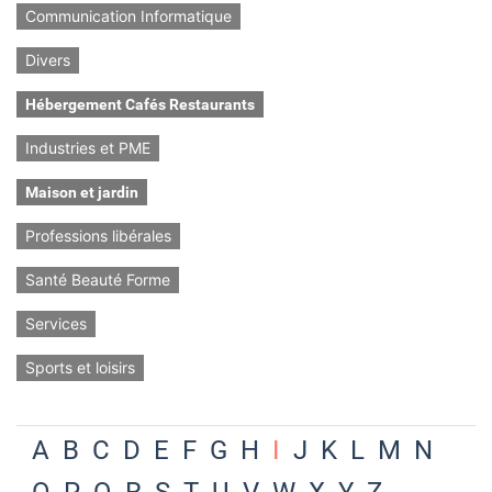
Communication Informatique
Divers
Hébergement Cafés Restaurants
Industries et PME
Maison et jardin
Professions libérales
Santé Beauté Forme
Services
Sports et loisirs
A
B
C
D
E
F
G
H
I
J
K
L
M
N