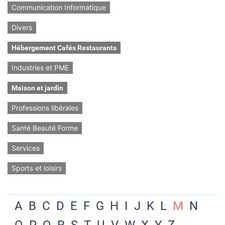
Communication Informatique
Divers
Hébergement Cafés Restaurants
Industries et PME
Maison et jardin
Professions libérales
Santé Beauté Forme
Services
Sports et loisirs
A
B
C
D
E
F
G
H
I
J
K
L
M
N