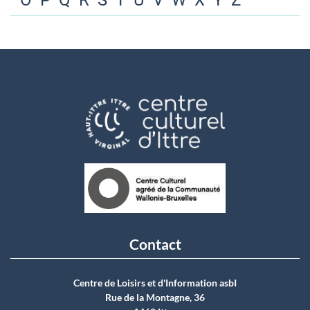
O
P
Q
R
S
T
U
V
W
X
Y
Z
Contact
Centre de Loisirs et d'Information asbI
Rue de la Montagne, 36